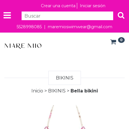
Crear una cuenta
Iniciar sesión
5528998085 |
maremioswimwear@gmail.com
0
BIKINIS
Inicio
>
BIKINIS
>
Bella bikini